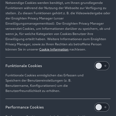
Notwendige Cookies werden benötigt, um Ihnen grundlegende
Funktionen während der Nutzung der Webseite zur Verfügung zu
stellen. Zu diesen Funktionen gehört z. B. die Videowiedergabe oder
der Ensighten Privacy Manager (unser
Einwilligungsmanagementtool). Der Ensighten Privacy Manager
quattro
Antriebsstrang mit elektrohydraulischer
verwendet Cookies, um Informationen darüber zu speichern, ob und
Lamellenkupplung
wenn ja, für welche Kategorien von Cookies Benutzer ihre
Einwilligung erteilt haben. Weitere Informationen zum Ensighten
Bild-Nr: A171260 · Copyright: AUDI AG
Privacy Manager, sowie zu Ihren Rechten als betroffene Person
können Sie in unserer
Cookie Information
nachlesen.
Rechte: Verwendung für Pressezwecke honorarfrei
Download
Funktionale Cookies
Funktionale Cookies ermöglichen das Erfassen und
Speichern der Benutzereinstellungen (z. B.
Benutzername, Konfigurationen) um die
Benutzerfreundlichkeit zu erhöhen.
Impressum
Rechtliches
Datenschutz
Hinweisgebersystem
Performance Cookies
Cookie-Informationen
Cookie-Einstellungen