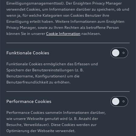
Einwilligungsmanagementtool). Der Ensighten Privacy Manager
Blick auf das museum mobile am Hauptsitz des Audi
verwendet Cookies, um Informationen darüber zu speichern, ob und
Konzerns in Ingolstadt.
wenn ja, für welche Kategorien von Cookies Benutzer ihre
Einwilligung erteilt haben. Weitere Informationen zum Ensighten
Bild-Nr: A234329 · Copyright: AUDI AG
Privacy Manager, sowie zu Ihren Rechten als betroffene Person
Rechte: Verwendung für Pressezwecke honorarfrei
können Sie in unserer
Cookie Information
nachlesen.
Download
Funktionale Cookies
Funktionale Cookies ermöglichen das Erfassen und
Speichern der Benutzereinstellungen (z. B.
Benutzername, Konfigurationen) um die
Benutzerfreundlichkeit zu erhöhen.
Impressum
Rechtliches
Datenschutz
Hinweisgebersystem
Performance Cookies
Cookie-Informationen
Cookie-Einstellungen
Performance Cookies sammeln Informationen darüber,
Informationen zur Barrierefreiheit
Kontakt
wie unsere Webseite genutzt wird (z. B. Anzahl der
Besuche, Verweildauer). Diese Cookies werden zur
© 2026 AUDI AG. Alle Rechte vorbehalten.
Optimierung der Webseite verwendet.