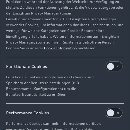
Funktionen während der Nutzung der Webseite zur Verfügung zu
Audi exclusive: An einer „Material Bar“ und speziell
stellen. Zu diesen Funktionen gehört z. B. die Videowiedergabe oder
der Ensighten Privacy Manager (unser
konfigurierten Exponaten können sich Besucherinnen
Einwilligungsmanagementtool). Der Ensighten Privacy Manager
und Besucher einen Überblick über das vielfältige
verwendet Cookies, um Informationen darüber zu speichern, ob und
Angebot von Audi exclusive verschaffen.
wenn ja, für welche Kategorien von Cookies Benutzer ihre
Einwilligung erteilt haben. Weitere Informationen zum Ensighten
Bild-Nr: A250462 · Copyright: AUDI AG
Privacy Manager, sowie zu Ihren Rechten als betroffene Person
können Sie in unserer
Cookie Information
nachlesen.
Rechte: Verwendung für Pressezwecke honorarfrei
Download
Funktionale Cookies
Funktionale Cookies ermöglichen das Erfassen und
Speichern der Benutzereinstellungen (z. B.
Benutzername, Konfigurationen) um die
Benutzerfreundlichkeit zu erhöhen.
Impressum
Rechtliches
Datenschutz
Hinweisgebersystem
Performance Cookies
Cookie-Informationen
Cookie-Einstellungen
Performance Cookies sammeln Informationen darüber,
Informationen zur Barrierefreiheit
Kontakt
wie unsere Webseite genutzt wird (z. B. Anzahl der