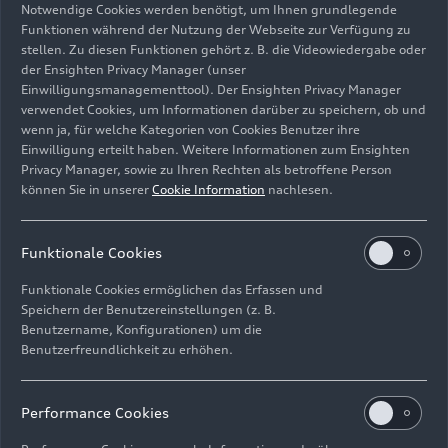
Notwendige Cookies werden benötigt, um Ihnen grundlegende
Funktionen während der Nutzung der Webseite zur Verfügung zu
stellen. Zu diesen Funktionen gehört z. B. die Videowiedergabe oder
der Ensighten Privacy Manager (unser
Einwilligungsmanagementtool). Der Ensighten Privacy Manager
Standaufnahme
verwendet Cookies, um Informationen darüber zu speichern, ob und
Farbe: Arablau
wenn ja, für welche Kategorien von Cookies Benutzer ihre
Einwilligung erteilt haben. Weitere Informationen zum Ensighten
Bild-Nr: A1713420 · Copyright: AUDI AG
Privacy Manager, sowie zu Ihren Rechten als betroffene Person
können Sie in unserer
Cookie Information
nachlesen.
Rechte: Verwendung für Pressezwecke honorarfrei
Download
Funktionale Cookies
Funktionale Cookies ermöglichen das Erfassen und
Speichern der Benutzereinstellungen (z. B.
Benutzername, Konfigurationen) um die
Benutzerfreundlichkeit zu erhöhen.
Impressum
Rechtliches
Datenschutz
Hinweisgebersystem
Performance Cookies
Cookie-Informationen
Cookie-Einstellungen