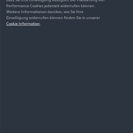
Performance Cookies jederzeit widerrufen können.
Weitere Informationen darüber, wie Sie Ihre
Einwilligung widerrufen können finden Sie in unserer
Cookie Information
.
05.06.2026
Foto
06.06.2026
Foto
Audi präsentiert
Audi Revolut F1
ersten
Team: Grand Prix
Supersportwagen
von Monaco
mit High
Performance-
Hybridantrieb