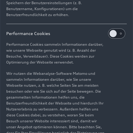
Speichern der Benutzereinstellungen (z. B.
Benutzername, Konfigurationen) um die
Benutzerfreundlichkeit zu erhöhen.
Performance Cookies
Performance Cookies sammeln Informationen darüber,
wie unsere Webseite genutzt wird (z. B. Anzahl der
Besuche, Verweildauer). Diese Cookies werden zur
05.06.2026
Foto
08.06.2026
Foto
Optimierung der Webseite verwendet.
Audi Revolut F1
Audi Nuvolari
Wir nutzen die Webanalyse-Software Matomo und
Team: Grand Prix
beim
sammeln Informationen darüber, wie Sie unsere
von Monaco
Formel‑1‑Grand‑Pr
Webseite nutzen, z. B. welche Seiten Sie am meisten
ix in Monaco
besuchen oder wie Sie sich auf der Seite bewegen. Die
gesammelten Informationen helfen uns, die
Benutzerfreundlichkeit der Webseite und hierdurch Ihr
Nutzererlebnis zu verbessern. Außerdem helfen uns
diese Cookies dabei, zu verstehen, woran Sie beim
Besuch unserer Website interessiert sind, damit wir
unser Angebot optimieren können. Bitte beachten Sie,
dass Sie Ihre Einwilligung bezüglich der Platzierung von