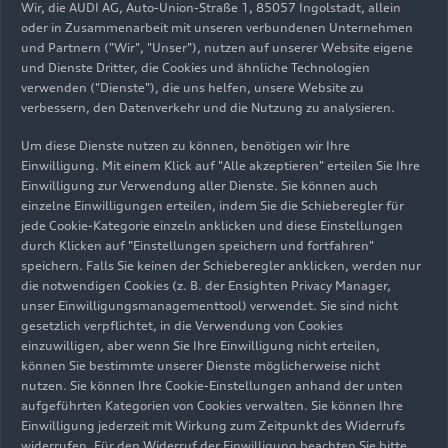
Wir, die AUDI AG, Auto-Union-Straße 1, 85057 Ingolstadt, allein
oder in Zusammenarbeit mit unseren verbundenen Unternehmen
und Partnern ("Wir", "Unser"), nutzen auf unserer Website eigene
28.06.2026
Foto
28.06.2026
Foto
und Dienste Dritter, die Cookies und ähnliche Technologien
verwenden ("Dienste"), die uns helfen, unsere Website zu
Audi Revolut F1
Audi Revolut F1
verbessern, den Datenverkehr und die Nutzung zu analysieren.
Team: Grand Prix
Team: Grand Prix
von Österreich
von Österreich
Um diese Dienste nutzen zu können, benötigen wir Ihre
Einwilligung. Mit einem Klick auf "Alle akzeptieren" erteilen Sie Ihre
Einwilligung zur Verwendung aller Dienste. Sie können auch
einzelne Einwilligungen erteilen, indem Sie die Schieberegler für
jede Cookie-Kategorie einzeln anklicken und diese Einstellungen
durch Klicken auf "Einstellungen speichern und fortfahren"
speichern. Falls Sie keinen der Schieberegler anklicken, werden nur
die notwendigen Cookies (z. B. der Ensighten Privacy Manager,
unser Einwilligungsmanagementtool) verwendet. Sie sind nicht
gesetzlich verpflichtet, in die Verwendung von Cookies
einzuwilligen, aber wenn Sie Ihre Einwilligung nicht erteilen,
können Sie bestimmte unserer Dienste möglicherweise nicht
nutzen. Sie können Ihre Cookie-Einstellungen anhand der unten
aufgeführten Kategorien von Cookies verwalten. Sie können Ihre
13.06.2026
Foto
12.06.2026
Foto
Einwilligung jederzeit mit Wirkung zum Zeitpunkt des Widerrufs
Audi Revolut F1
Audi Revolut F1
widerrufen. Für den Widerruf der Einwilligung beachten Sie bitte