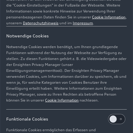
Team: Grand Prix
Team: Grand Prix
die "Cookie-Einstellungen" in der Fußzeile der Webseite. Weitere
Informationen sowie konkrete Hinweise zur Verwendung Ihrer
von Barcelona
von Barcelona
personenbezogenen Daten finden Sie in unserer
Cookie Information
,
unserem
Datenschutzhinweis
und im
Impressum
.
Notwendige Cookies
Notwendige Cookies werden benötigt, um Ihnen grundlegende
Funktionen während der Nutzung der Webseite zur Verfügung zu
stellen. Zu diesen Funktionen gehört z. B. die Videowiedergabe oder
der Ensighten Privacy Manager (unser
Einwilligungsmanagementtool). Der Ensighten Privacy Manager
verwendet Cookies, um Informationen darüber zu speichern, ob und
wenn ja, für welche Kategorien von Cookies Benutzer ihre
Einwilligung erteilt haben. Weitere Informationen zum Ensighten
13.06.2026
Foto
13.06.2026
Foto
Privacy Manager, sowie zu Ihren Rechten als betroffene Person
Audi Revolut F1
Audi Revolut F1
können Sie in unserer
Cookie Information
nachlesen.
Team: Grand Prix
Team: Grand Prix
von Barcelona
von Barcelona
Funktionale Cookies
Funktionale Cookies ermöglichen das Erfassen und