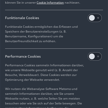
je nach Lichteinfall unterschiedlich wirken; sie
können Sie in unserer
Cookie Information
nachlesen.
verleihen der Außenhaut einen besonders
eleganten Touch. Auf Kundenwunsch erhält der
Funktionale Cookies
neue Audi A7 Sportback eine
Individuallackierung.
Funktionale Cookies ermöglichen das Erfassen und
Speichern der Benutzereinstellungen (z. B.
Lichtdesign
Benutzername, Konfigurationen) um die
Benutzerfreundlichkeit zu erhöhen.
Mit dem A7 Sportback stellt Audi seine führende
Performance Cookies
Rolle bei Licht-Technik und Licht-Design unter
Beweis. Die Scheinwerfer des Gran Turismo
Performance Cookies sammeln Informationen darüber,
wie unsere Webseite genutzt wird (z. B. Anzahl der
stehen in drei Ausführungen zur Wahl – in
LED-
Besuche, Verweildauer). Diese Cookies werden zur
Technik
, als
HD Matrix LED
und als HD Matrix LED
Optimierung der Webseite verwendet.
mit
Audi Laserlicht
. Die beiden Matrix-Varianten
sind – in Fortführung der obersten Singleframe-
Wir nutzen die Webanalyse-Software Matomo und
sammeln Informationen darüber, wie Sie unsere
Lamelle – horizontal geteilt und lassen die
Webseite nutzen, z. B. welche Seiten Sie am meisten
Scheinwerfer sportlich und schlank wirken. Der
besuchen oder wie Sie sich auf der Seite bewegen. Die
dominierende obere Bereich birgt das