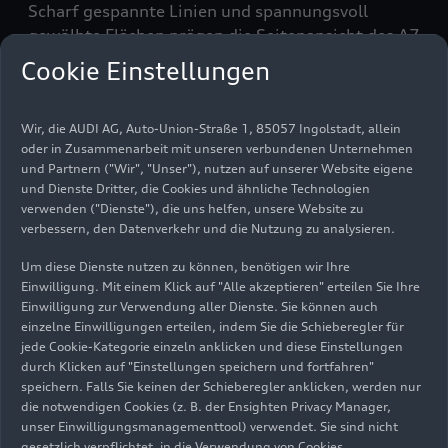
Scharf gespannte Linien und spannungsvoll
gewölbte Flächen prägen die Seitenansicht des A7
Sportback. Die tief angesetzte Schulterlinie zieht
Cookie Einstellungen
den optischen Schwerpunkt für mehr
Sportlichkeit nach unten. Die kontinuierlich zum
Wir, die AUDI AG, Auto-Union-Straße 1, 85057 Ingolstadt, allein
Heck ansteigende Fensterlinie sorgt bereits im
oder in Zusammenarbeit mit unseren verbundenen Unternehmen
Stand für Dynamik. Kraftvolle, über den
und Partnern ("Wir", "Unser"), nutzen auf unserer Website eigene
Radhäusern ausgebildete Konturen betonen den
und Dienste Dritter, die Cookies und ähnliche Technologien
sportlichen Auftritt zusätzlich. Sie sind ein
verwenden ("Dienste"), die uns helfen, unsere Website zu
Merkmal der neuen Designsprache, zitieren die
verbessern, den Datenverkehr und die Nutzung zu analysieren.
„Blister“ des Audi-Ur-
quattro
und verweisen auf
Um diese Dienste nutzen zu können, benötigen wir Ihre
die Techniktradition von Audi. Die Spitze des
Einwilligung. Mit einem Klick auf "Alle akzeptieren" erteilen Sie Ihre
drittes Seitenfensters zieht nach oben – eine
Einwilligung zur Verwendung aller Dienste. Sie können auch
Reminiszenz an das Audi 100 Coupé S von 1970.
einzelne Einwilligungen erteilen, indem Sie die Schieberegler für
jede Cookie-Kategorie einzeln anklicken und diese Einstellungen
durch Klicken auf "Einstellungen speichern und fortfahren"
Ähnlich wie beim Vorgängermodell ist das Heck
speichern. Falls Sie keinen der Schieberegler anklicken, werden nur
des neuen Audi A7 Sportback im Stil einer Yacht
die notwendigen Cookies (z. B. der Ensighten Privacy Manager,
eingezogen. Der Heckabschluss liegt etwa drei
unser Einwilligungsmanagementtool) verwendet. Sie sind nicht
Zentimeter höher, was die Aerodynamik weiter
gesetzlich verpflichtet, in die Verwendung von Cookies