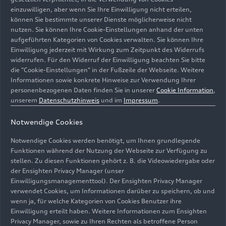
verbessert. Bei 120 km/h Geschwindigkeit fährt
einzuwilligen, aber wenn Sie Ihre Einwilligung nicht erteilen,
können Sie bestimmte unserer Dienste möglicherweise nicht
ein Spoiler aus der Heckklappe aus. Die
nutzen. Sie können Ihre Cookie-Einstellungen anhand der unten
geschwungene Kontur der Abrisskante verleiht
aufgeführten Kategorien von Cookies verwalten. Sie können Ihre
der Heckpartie eine dreidimensionale Skulptur –
Einwilligung jederzeit mit Wirkung zum Zeitpunkt des Widerrufs
begonnen bei den Audi-Ringen, den Heckleuchten
widerrufen. Für den Widerruf der Einwilligung beachten Sie bitte
und dem verbindenden Lichtband.
die "Cookie-Einstellungen" in der Fußzeile der Webseite. Weitere
Informationen sowie konkrete Hinweise zur Verwendung Ihrer
personenbezogenen Daten finden Sie in unserer
Cookie Information
,
Das markante Exterieurdesign des neuen Audi A7
unserem
Datenschutzhinweis
und im
Impressum
.
Sportback verzichtet in weiten Bereichen auf
Chrom. Das optionale S line Exterieurpaket
Notwendige Cookies
schärft den sportlichen Look nochmal – mit
Notwendige Cookies werden benötigt, um Ihnen grundlegende
einem stärker ausgeformten Frontstoßfänger
Funktionen während der Nutzung der Webseite zur Verfügung zu
sowie in titanschwarz gehaltenen Lufteinlässen;
stellen. Zu diesen Funktionen gehört z. B. die Videowiedergabe oder
auch die Seitenschweller sind stärker ausgeformt.
der Ensighten Privacy Manager (unser
Den Heckabschluss bildet ein stark skulpturierter,
Einwilligungsmanagementtool). Der Ensighten Privacy Manager
titanschwarzer Diffusoreinsatz. Der Lackfächer
verwendet Cookies, um Informationen darüber zu speichern, ob und
wenn ja, für welche Kategorien von Cookies Benutzer ihre
enthält 15 Farben, darunter acht neue. Einige von
Einwilligung erteilt haben. Weitere Informationen zum Ensighten
ihnen sind Mischungen aus mehreren Tönen, die
Privacy Manager, sowie zu Ihren Rechten als betroffene Person