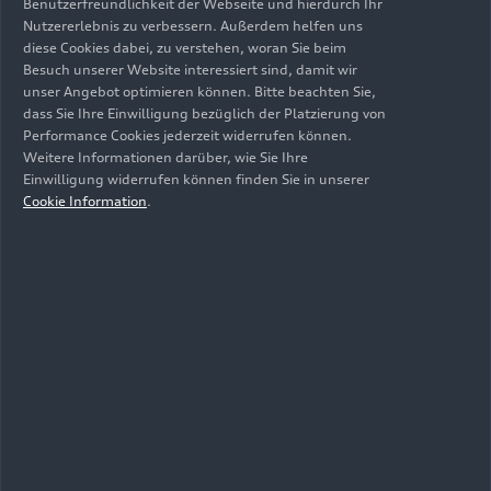
connect
Benutzerfreundlichkeit der Webseite und hierdurch Ihr
Nutzererlebnis zu verbessern. Außerdem helfen uns
diese Cookies dabei, zu verstehen, woran Sie beim
Mit seinem umfangreichen Infotainment-
Besuch unserer Website interessiert sind, damit wir
Angebot wird der A7 zum intelligenten
unser Angebot optimieren können. Bitte beachten Sie,
dass Sie Ihre Einwilligung bezüglich der Platzierung von
Langstreckensportler. Die MMI Navigation nutzt
Performance Cookies jederzeit widerrufen können.
den Modularen Infotainmentbaukasten in seiner
Weitere Informationen darüber, wie Sie Ihre
neuesten Ausbaustufe – er überträgt Daten in
Einwilligung widerrufen können finden Sie in unserer
LTE-Geschwindigkeit und integriert einen WLAN-
Cookie Information
.
Hotspot. Die Navigation lernt anhand der
gefahrenen Strecken und kann eigene Vorschläge
machen. Die Route berechnet das System online
auf den Servern des Dienstleisters HERE, die
Echtzeit-Daten der gesamten Verkehrslage
einbeziehen.
Das Angebot an Online-Services von Audi connect
umfasst unter anderem verschiedene Car-to-X-
Dienste, etwa die Verkehrszeicheninformation
und die Gefahreninformation. Für die