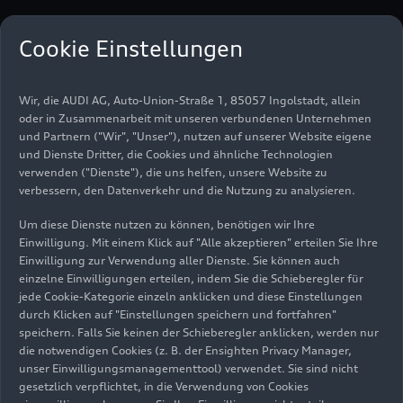
Reduktion als Stilmittel:
Cookie Einstellungen
das Interieurdesign
Wir, die AUDI AG, Auto-Union-Straße 1, 85057 Ingolstadt, allein
Die Formensprache im Interieur des neuen Audi
oder in Zusammenarbeit mit unseren verbundenen Unternehmen
A7 Sportback ist reduziert und clean. Die
und Partnern ("Wir", "Unser"), nutzen auf unserer Website eigene
horizontale Linienführung und die schlanke
und Dienste Dritter, die Cookies und ähnliche Technologien
Instrumententafel vermitteln ein luftiges
verwenden ("Dienste"), die uns helfen, unsere Website zu
verbessern, den Datenverkehr und die Nutzung zu analysieren.
Raumgefühl. Die Mittelkonsole ist dem Fahrer
zugeneigt und unterstreicht den sportlichen
Um diese Dienste nutzen zu können, benötigen wir Ihre
Charakter des Gran Turismo. Im Interieur
Einwilligung. Mit einem Klick auf "Alle akzeptieren" erteilen Sie Ihre
fusionieren Cockpitarchitektur und MMI-
Einwilligung zur Verwendung aller Dienste. Sie können auch
Bildschirm zu einer homogenen Oberfläche: Die
einzelne Einwilligungen erteilen, indem Sie die Schieberegler für
jede Cookie-Kategorie einzeln anklicken und diese Einstellungen
meisten Fahrzeugfunktionen werden über zwei
durch Klicken auf "Einstellungen speichern und fortfahren"
Displays in Black Panel-Optik gesteuert. Das
speichern. Falls Sie keinen der Schieberegler anklicken, werden nur
obere von ihnen ist fast unsichtbar in das
die notwendigen Cookies (z. B. der Ensighten Privacy Manager,
Armaturenbrett integriert. Farbauswahl,
unser Einwilligungsmanagementtool) verwendet. Sie sind nicht
Bezugsmaterialien und Dekoreinlagen sowie das
gesetzlich verpflichtet, in die Verwendung von Cookies