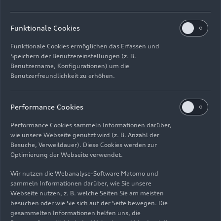
Komfortfunktionen und Texteingabe. Dank der
logischen, flachen Menüstruktur ist die
Funktionale Cookies
Bedienung intuitiv wie auf einem Smartphone.
Funktionale Cookies ermöglichen das Erfassen und
Die optionale Sprachbedienung hat Audi als
Speichern der Benutzereinstellungen (z. B.
natürlich-sprachliches Dialogsystem (ab
Benutzername, Konfigurationen) um die
Benutzerfreundlichkeit zu erhöhen.
Version MMI Navigation) konzipiert. Sie
verarbeitet alle Eingaben sowohl mit onboard
abgelegten Informationen als auch mit dem
Performance Cookies
Wissen aus der Cloud. Der Fahrer kann viele
Funktionen auch am Lenkrad steuern – auf
Performance Cookies sammeln Informationen darüber,
wie unsere Webseite genutzt wird (z. B. Anzahl der
Wunsch gibt es ein Head-up-Display. Mit der
Besuche, Verweildauer). Diese Cookies werden zur
MMI Navigation plus kommt das Audi virtual
Optimierung der Webseite verwendet.
cockpit an Bord.
Wir nutzen die Webanalyse-Software Matomo und
sammeln Informationen darüber, wie Sie unsere
Volle Vernetzung:
Webseite nutzen, z. B. welche Seiten Sie am meisten
Infotainment und Audi
besuchen oder wie Sie sich auf der Seite bewegen. Die
gesammelten Informationen helfen uns, die