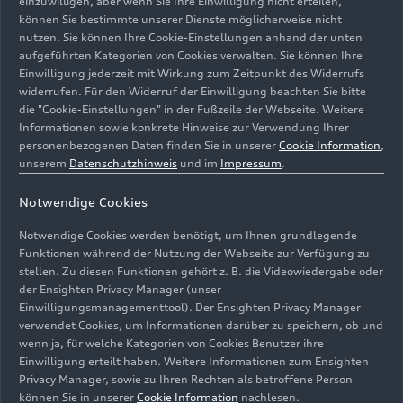
einzuwilligen, aber wenn Sie Ihre Einwilligung nicht erteilen,
Innenlicht fügen sich perfekt in die futuristische
können Sie bestimmte unserer Dienste möglicherweise nicht
Lounge-Atmosphäre ein.
nutzen. Sie können Ihre Cookie-Einstellungen anhand der unten
aufgeführten Kategorien von Cookies verwalten. Sie können Ihre
Konsequent digitalisiert:
Einwilligung jederzeit mit Wirkung zum Zeitpunkt des Widerrufs
widerrufen. Für den Widerruf der Einwilligung beachten Sie bitte
das MMI touch response
die "Cookie-Einstellungen" in der Fußzeile der Webseite. Weitere
Informationen sowie konkrete Hinweise zur Verwendung Ihrer
und die Online-
personenbezogenen Daten finden Sie in unserer
Cookie Information
,
unserem
Datenschutzhinweis
und im
Impressum
.
Sprachbedienung
Notwendige Cookies
Der neue Audi A7 Sportback führt die mit dem
Notwendige Cookies werden benötigt, um Ihnen grundlegende
neuen A8 begonnene Digitalisierungsstrategie
Funktionen während der Nutzung der Webseite zur Verfügung zu
fort und übernimmt das MMI touch response-
stellen. Zu diesen Funktionen gehört z. B. die Videowiedergabe oder
Konzept mit akustisch-haptischem Feedback:
der Ensighten Privacy Manager (unser
Löst der Finger auf dem Display eine Funktion
Einwilligungsmanagementtool). Der Ensighten Privacy Manager
verwendet Cookies, um Informationen darüber zu speichern, ob und
aus, erfolgt ein spür- und hörbarer Klick als
wenn ja, für welche Kategorien von Cookies Benutzer ihre
Bestätigung. Das obere Display dient zur
Einwilligung erteilt haben. Weitere Informationen zum Ensighten
Steuerung des Infotainments, das untere eröffnet
Privacy Manager, sowie zu Ihren Rechten als betroffene Person
den Zugriff auf Klimatisierung,
können Sie in unserer
Cookie Information
nachlesen.