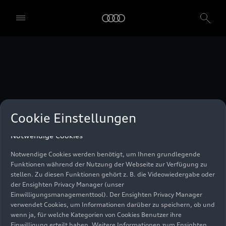
unser Einwilligungsmanagementtool) verwendet. Sie sind nicht
gesetzlich verpflichtet, in die Verwendung von Cookies
einzuwilligen, aber wenn Sie Ihre Einwilligung nicht erteilen,
können Sie bestimmte unserer Dienste möglicherweise nicht
nutzen. Sie können Ihre Cookie-Einstellungen anhand der unten
aufgeführten Kategorien von Cookies verwalten. Sie können Ihre
Einwilligung jederzeit mit Wirkung zum Zeitpunkt des Widerrufs
widerrufen. Für den Widerruf der Einwilligung beachten Sie bitte
die "Cookie-Einstellungen" in der Fußzeile der Webseite. Weitere
Informationen sowie konkrete Hinweise zur Verwendung Ihrer
personenbezogenen Daten finden Sie in unserer
Cookie Information
,
unserem
Datenschutzhinweis
und im
Impressum
.
Cookie Einstellungen
Notwendige Cookies
Notwendige Cookies werden benötigt, um Ihnen grundlegende
Funktionen während der Nutzung der Webseite zur Verfügung zu
stellen. Zu diesen Funktionen gehört z. B. die Videowiedergabe oder
der Ensighten Privacy Manager (unser
Einwilligungsmanagementtool). Der Ensighten Privacy Manager
verwendet Cookies, um Informationen darüber zu speichern, ob und
wenn ja, für welche Kategorien von Cookies Benutzer ihre
Einwilligung erteilt haben. Weitere Informationen zum Ensighten