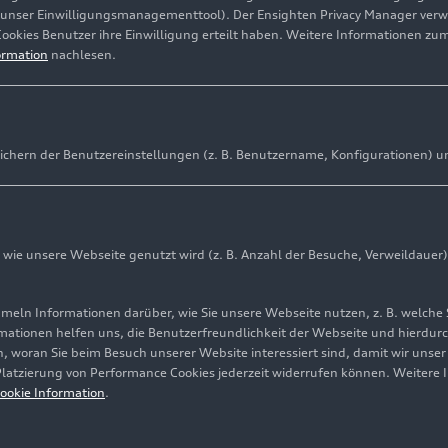
(unser Einwilligungsmanagementtool). Der Ensighten Privacy Manager ver
Cookies Benutzer ihre Einwilligung erteilt haben. Weitere Informationen zu
ormation
nachlesen.
ichern der Benutzereinstellungen (z. B. Benutzername, Konfigurationen) u
ie unsere Webseite genutzt wird (z. B. Anzahl der Besuche, Verweildauer)
ln Informationen darüber, wie Sie unsere Webseite nutzen, z. B. welche 
mationen helfen uns, die Benutzerfreundlichkeit der Webseite und hierdurc
, woran Sie beim Besuch unserer Website interessiert sind, damit wir unse
 Platzierung von Performance Cookies jederzeit widerrufen können. Weitere 
Cookie-Informationen
Cookie-Einstellungen
Informationen zur Ba
ookie Information
.