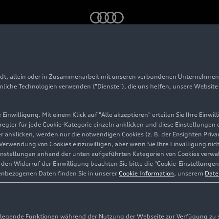
ine competition limited – Footage (On-Location)
adt, allein oder in Zusammenarbeit mit unseren verbundenen Unternehmen 
hnliche Technologien verwenden ("Dienste"), die uns helfen, unsere Websit
Einwilligung. Mit einem Klick auf "Alle akzeptieren" erteilen Sie Ihre Einw
eregler für jede Cookie-Kategorie einzeln anklicken und diese Einstellungen
gler anklicken, werden nur die notwendigen Cookies (z. B. der Ensighten Pr
ie Verwendung von Cookies einzuwilligen, aber wenn Sie Ihre Einwilligung ni
instellungen anhand der unten aufgeführten Kategorien von Cookies verwalt
en Widerruf der Einwilligung beachten Sie bitte die "Cookie-Einstellungen
enbezogenen Daten finden Sie in unserer
Cookie Information
, unserem
Date
egende Funktionen während der Nutzung der Webseite zur Verfügung zu ste