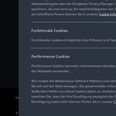
Videowiedergabe oder der Ensighten Privacy Manager 
speichern, ob und wenn ja, für welche Kategorien von 
als betroffene Person können Sie in unserer
Cookie Inf
Funktionale Cookies
Funktionale Cookies ermöglichen das Erfassen und Spe
Performance Cookies
Performance Cookies sammeln Informationen darüber, w
der Webseite verwendet.
Wir nutzen die Webanalyse-Software Matomo und samme
Sie sich auf der Seite bewegen. Die gesammelten Infor
Außerdem helfen uns diese Cookies dabei, zu verstehen
beachten Sie, dass Sie Ihre Einwilligung bezüglich der
Impressum
Rechtliches
Datenschutz
Hinweisgebersystem
Einwilligung widerrufen können finden Sie in unserer
C
© 2026 AUDI AG. Alle Rechte vorbehalten.