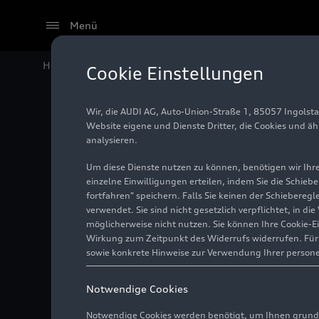
Menü
Home
Audi Media Center
Videos
Audi
RS 3
Limous
Cookie Einstellungen
Wir, die AUDI AG, Auto-Union-Straße 1, 85057 Ingolst
Website eigene und Dienste Dritter, die Cookies und ä
analysieren.
Um diese Dienste nutzen zu können, benötigen wir Ihre 
einzelne Einwilligungen erteilen, indem Sie die Schieb
fortfahren" speichern. Falls Sie keinen der Schiebere
verwendet. Sie sind nicht gesetzlich verpflichtet, in d
möglicherweise nicht nutzen. Sie können Ihre Cookie-E
Wirkung zum Zeitpunkt des Widerrufs widerrufen. Für d
sowie konkrete Hinweise zur Verwendung Ihrer person
Notwendige Cookies
Notwendige Cookies werden benötigt, um Ihnen grundl