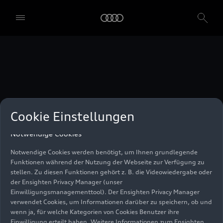
unser Einwilligungsmanagementtool) verwendet. Sie sind nicht
gesetzlich verpflichtet, in die Verwendung von Cookies
einzuwilligen, aber wenn Sie Ihre Einwilligung nicht erteilen,
können Sie bestimmte unserer Dienste möglicherweise nicht
nutzen. Sie können Ihre Cookie-Einstellungen anhand der unten
aufgeführten Kategorien von Cookies verwalten. Sie können Ihre
Einwilligung jederzeit mit Wirkung zum Zeitpunkt des Widerrufs
widerrufen. Für den Widerruf der Einwilligung beachten Sie bitte
die "Cookie-Einstellungen" in der Fußzeile der Webseite. Weitere
Informationen sowie konkrete Hinweise zur Verwendung Ihrer
personenbezogenen Daten finden Sie in unserer
Cookie Information
,
unserem
Datenschutzhinweis
und im
Impressum
.
Cookie Einstellungen
Notwendige Cookies
Notwendige Cookies werden benötigt, um Ihnen grundlegende
Funktionen während der Nutzung der Webseite zur Verfügung zu
stellen. Zu diesen Funktionen gehört z. B. die Videowiedergabe oder
der Ensighten Privacy Manager (unser
Einwilligungsmanagementtool). Der Ensighten Privacy Manager
verwendet Cookies, um Informationen darüber zu speichern, ob und
wenn ja, für welche Kategorien von Cookies Benutzer ihre
Einwilligung erteilt haben. Weitere Informationen zum Ensighten