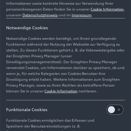
Informationen sowie konkrete Hinweise zur Verwendung Ihrer
personenbezogenen Daten finden Sie in unserer
Cookie Information
,
unserem
Datenschutzhinweis
und im
Impressum
.
Notwendige Cookies
Notwendige Cookies werden benötigt, um Ihnen grundlegende
Funktionen während der Nutzung der Webseite zur Verfügung zu
stellen. Zu diesen Funktionen gehört z. B. die Videowiedergabe oder
der Ensighten Privacy Manager (unser
Der Audi
RS 5
feiert beim F1 Grand Prix in Miami seine
Einwilligungsmanagementtool). Der Ensighten Privacy Manager
Premiere als Fahrzeug für die F1® Pirelli Hot Laps im
verwendet Cookies, um Informationen darüber zu speichern, ob und
Rahmenprogramm der Formel 1
wenn ja, für welche Kategorien von Cookies Benutzer ihre
Einwilligung erteilt haben. Weitere Informationen zum Ensighten
Bild-Nr: A260828 · Copyright: AUDI AG
Privacy Manager, sowie zu Ihren Rechten als betroffene Person
können Sie in unserer
Cookie Information
nachlesen.
Rechte: Verwendung für Pressezwecke honorarfrei
Download
Funktionale Cookies
Funktionale Cookies ermöglichen das Erfassen und
Speichern der Benutzereinstellungen (z. B.