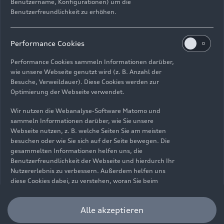
Benutzername, Konfigurationen) um die
Benutzerfreundlichkeit zu erhöhen.
Impressum
Rechtliches
Datenschutz
Hinweisgebersystem
Performance Cookies
Cookie-Informationen
Cookie-Einstellungen
Performance Cookies sammeln Informationen darüber,
Informationen zur Barrierefreiheit
Kontakt
wie unsere Webseite genutzt wird (z. B. Anzahl der
Besuche, Verweildauer). Diese Cookies werden zur
© 2026 AUDI AG. Alle Rechte vorbehalten.
Optimierung der Webseite verwendet.
DE
EN
Wir nutzen die Webanalyse-Software Matomo und
sammeln Informationen darüber, wie Sie unsere
Die Angaben zu Kraftstoffverbrauch, Stromverbrauch, CO₂-
Webseite nutzen, z. B. welche Seiten Sie am meisten
Emissionen und elektrischer Reichweite wurden nach dem
besuchen oder wie Sie sich auf der Seite bewegen. Die
gesetzlich vorgeschriebenen Messverfahren „Worldwide
gesammelten Informationen helfen uns, die
Harmonized Light Vehicles Test Procedure“ (WLTP) gemäß
Benutzerfreundlichkeit der Webseite und hierdurch Ihr
Verordnung (EG) 715/2007 ermittelt. Zusatzausstattungen und
Nutzererlebnis zu verbessern. Außerdem helfen uns
Zubehör (Anbauteile, Reifenformat usw.) können relevante
diese Cookies dabei, zu verstehen, woran Sie beim
Fahrzeugparameter, wie z. B. Gewicht, Rollwiderstand und
Besuch unserer Website interessiert sind, damit wir
Aerodynamik verändern und neben Witterungs- und
unser Angebot optimieren können. Bitte beachten Sie,
Alle akzeptieren
Verkehrsbedingungen sowie dem individuellen Fahrverhalten den
dass Sie Ihre Einwilligung bezüglich der Platzierung von
Kraftstoffverbrauch, den Stromverbrauch, die CO₂-Emissionen,
Performance Cookies jederzeit widerrufen können.