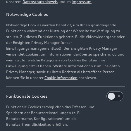
unserem
Datenschutzhinweis
und im
Impressum
.
Notwendige Cookies
Notwendige Cookies werden benötigt, um Ihnen grundlegende
Funktionen während der Nutzung der Webseite zur Verfügung zu
stellen. Zu diesen Funktionen gehört z. B. die Videowiedergabe oder
der Ensighten Privacy Manager (unser
Der Audi
RS 5
feiert beim F1 Grand Prix in Miami seine
Einwilligungsmanagementtool). Der Ensighten Privacy Manager
Premiere als Fahrzeug für die F1® Pirelli Hot Laps im
verwendet Cookies, um Informationen darüber zu speichern, ob und
Rahmenprogramm der Formel 1
wenn ja, für welche Kategorien von Cookies Benutzer ihre
Einwilligung erteilt haben. Weitere Informationen zum Ensighten
Bild-Nr: A260830 · Copyright: AUDI AG
Privacy Manager, sowie zu Ihren Rechten als betroffene Person
können Sie in unserer
Cookie Information
nachlesen.
Rechte: Verwendung für Pressezwecke honorarfrei
Download
Funktionale Cookies
Funktionale Cookies ermöglichen das Erfassen und
Speichern der Benutzereinstellungen (z. B.
Benutzername, Konfigurationen) um die
Benutzerfreundlichkeit zu erhöhen.