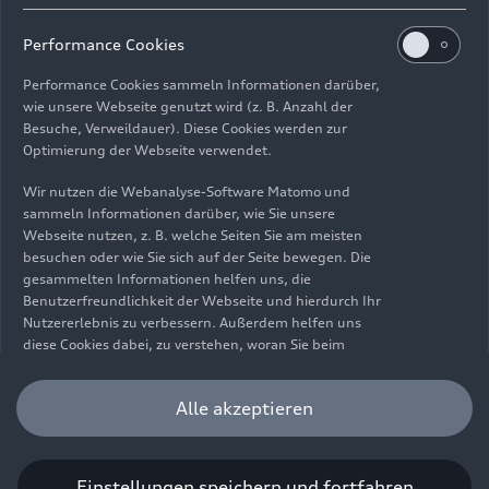
Impressum
Rechtliches
Datenschutz
Hinweisgebersystem
Performance Cookies
Cookie-Informationen
Cookie-Einstellungen
Performance Cookies sammeln Informationen darüber,
Informationen zur Barrierefreiheit
Kontakt
wie unsere Webseite genutzt wird (z. B. Anzahl der
Besuche, Verweildauer). Diese Cookies werden zur
© 2026 AUDI AG. Alle Rechte vorbehalten.
Optimierung der Webseite verwendet.
DE
EN
Wir nutzen die Webanalyse-Software Matomo und
sammeln Informationen darüber, wie Sie unsere
Die Angaben zu Kraftstoffverbrauch, Stromverbrauch, CO₂-
Webseite nutzen, z. B. welche Seiten Sie am meisten
Emissionen und elektrischer Reichweite wurden nach dem
besuchen oder wie Sie sich auf der Seite bewegen. Die
gesetzlich vorgeschriebenen Messverfahren „Worldwide
gesammelten Informationen helfen uns, die
Harmonized Light Vehicles Test Procedure“ (WLTP) gemäß
Benutzerfreundlichkeit der Webseite und hierdurch Ihr
Verordnung (EG) 715/2007 ermittelt. Zusatzausstattungen und
Nutzererlebnis zu verbessern. Außerdem helfen uns
Zubehör (Anbauteile, Reifenformat usw.) können relevante
diese Cookies dabei, zu verstehen, woran Sie beim
Fahrzeugparameter, wie z. B. Gewicht, Rollwiderstand und
Besuch unserer Website interessiert sind, damit wir
Aerodynamik verändern und neben Witterungs- und
unser Angebot optimieren können. Bitte beachten Sie,
Alle akzeptieren
Verkehrsbedingungen sowie dem individuellen Fahrverhalten den
dass Sie Ihre Einwilligung bezüglich der Platzierung von
Kraftstoffverbrauch, den Stromverbrauch, die CO₂-Emissionen,
Performance Cookies jederzeit widerrufen können.
die elektrische Reichweite und die Fahrleistungswerte eines
Weitere Informationen darüber, wie Sie Ihre
Fahrzeugs beeinflussen. Weitere Informationen zu WLTP finden
Einwilligung widerrufen können finden Sie in unserer
Einstellungen speichern und fortfahren