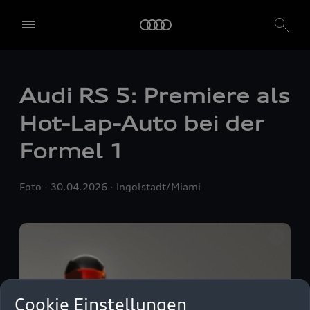
Audi
RS 5
: Premiere als
Hot-Lap-Auto bei der
Formel 1
Foto
30.04.2026
Ingolstadt/Miami
Wir, die AUDI AG, Auto-Union-Straße 1, 85057 Ingolstadt, allein
oder in Zusammenarbeit mit unseren verbundenen Unternehmen
und Partnern ("Wir", "Unser"), nutzen auf unserer Website eigene
Cookie Einstellungen
und Dienste Dritter, die Cookies und ähnliche Technologien