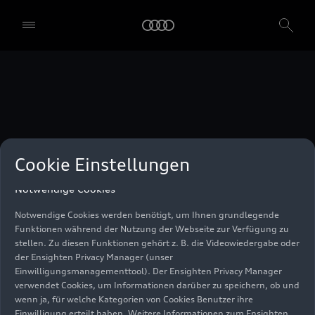
unser Einwilligungsmanagementtool) verwendet. Sie sind nicht
gesetzlich verpflichtet, in die Verwendung von Cookies
einzuwilligen, aber wenn Sie Ihre Einwilligung nicht erteilen,
können Sie bestimmte unserer Dienste möglicherweise nicht
nutzen. Sie können Ihre Cookie-Einstellungen anhand der unten
aufgeführten Kategorien von Cookies verwalten. Sie können Ihre
Einwilligung jederzeit mit Wirkung zum Zeitpunkt des Widerrufs
widerrufen. Für den Widerruf der Einwilligung beachten Sie bitte
die "Cookie-Einstellungen" in der Fußzeile der Webseite. Weitere
Informationen sowie konkrete Hinweise zur Verwendung Ihrer
personenbezogenen Daten finden Sie in unserer
Cookie Information
,
unserem
Datenschutzhinweis
und im
Impressum
.
Cookie Einstellungen
Notwendige Cookies
Notwendige Cookies werden benötigt, um Ihnen grundlegende
Funktionen während der Nutzung der Webseite zur Verfügung zu
stellen. Zu diesen Funktionen gehört z. B. die Videowiedergabe oder
der Ensighten Privacy Manager (unser
Einwilligungsmanagementtool). Der Ensighten Privacy Manager
verwendet Cookies, um Informationen darüber zu speichern, ob und
wenn ja, für welche Kategorien von Cookies Benutzer ihre
Einwilligung erteilt haben. Weitere Informationen zum Ensighten